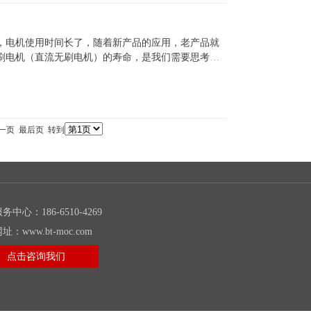
，电机使用时间长了，随着新产品的应用，老产品就
刷电机（直流无刷电机）的寿命，是我们需要思考的
一页
最后页
转到
中心：186-6510-4269
：www.bt-moc.com
点击咨询我们