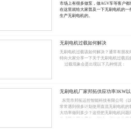
市场上有
很多做泵，做AGV车等客户
在这里就给大家普及一下无刷电机的一
生产无刷电机
的。
无刷电机过载如何解决
无刷电机过载该如何解决？通常有朋友
特向大家分享一下关于无刷电机过载后
过载现象会是出现以下几种情况：
无刷电机厂家邦拓供应功率3KW
东莞市邦拓运控智能科技有限公司（以
常常遇到很多计划使用直流无刷电机的
大功率做到多少？这些把无刷电机问题
趣或即将要使用的，所以，邦拓作为无
拓电机的责任所在。下面就由直流无刷