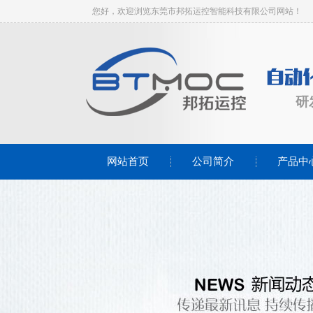
您好，欢迎浏览东莞市邦拓运控智能科技有限公司网站！
研
网站首页
公司简介
产品中