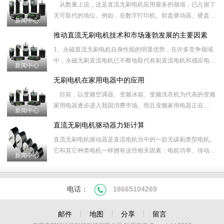
从数量上说，这是直流无刷电机应用最多的领域，已占据了
无可取代的地位。例如，在数字打印机、软盘驱动器、硬盘驱
新闻中心
动器、CD-ROM和DV
推动直流无刷电机技术和市场蓬勃发展的主要因素
1、永磁直流无刷电机自身性能的明显优势，在许多竞争领域
中，永磁无刷直流电机已不断地取代有刷直流电机和感应电
新闻中心
机，并获得越来越广泛应用。 2、新
无刷电机在家用电器中的应用
目前，以变频空调器、变频冰箱、变频洗衣机为代表的变频
家用电器逐步进入我国消费市场。而且变频家用电器正在
新闻中心
由“交流变频”向俗称的“直流
直流无刷电机驱动器力矩计算
直流无刷电机驱动器是直流电机当中的一款无碳刷类型电机。
它和其它种类电机一样拥有这些相关因素：电机功率、传动
新闻中心
比、转速、电压、电流、力矩。 当我们在寻找一
电话：
18665104269
邮件
地图
分享
留言