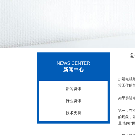
您
NEWS CENTER
新闻中心
步进电机
常工作的
新闻资讯
如果步进
行业资讯
第一，在
技术支持
的现象，
量“相邻