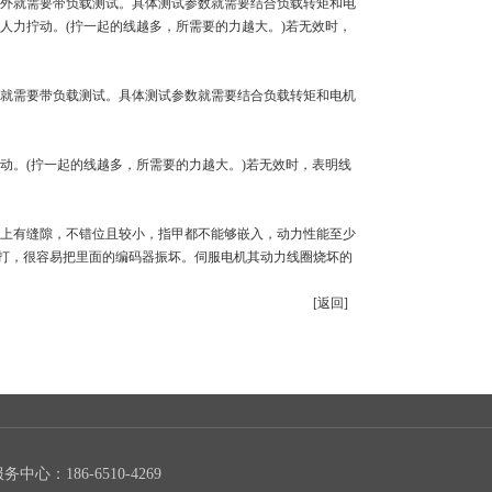
外就需要带负载测试。具体测试参数就需要结合负载转矩和电
人力拧动。(拧一起的线越多，所需要的力越大。)若无效时，
就需要带负载测试。具体测试参数就需要结合负载转矩和电机
动。(拧一起的线越多，所需要的力越大。)若无效时，表明线
上有缝隙，不错位且较小，指甲都不能够嵌入，动力性能至少
敲打，很容易把里面的编码器振坏。伺服电机其动力线圈烧坏的
[返回]
中心：186-6510-4269