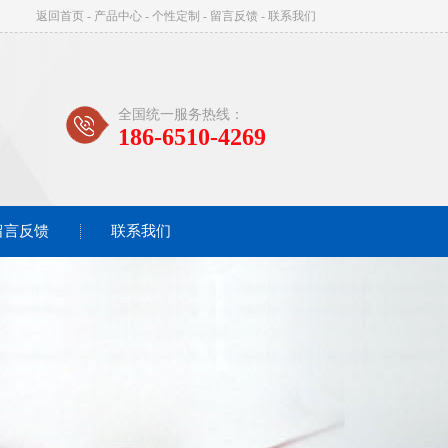
返回首页
-
产品中心
-
个性定制
-
留言反馈
-
联系我们
全国统一服务热线：
186-6510-4269
留言反馈
联系我们