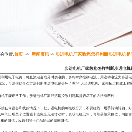
的位置:
首页
->
新闻资讯
->
步进电机厂家教您怎样判断步进电机是
步进电机厂家教您怎样判断步进电机
是利用电子电路，将直流电变成分时供电的，多相时序控制电流，用这种电流为步进电
情况，可以借助什么方法判断步进电机是否坏了呢?今天步进电机厂家邦拓运控致工程
电机不能正常工作，步进电机厂家邦拓运控致判断其是否坏了的方法有两种：
不接任何设备和线的情况下，把步进电机的每根线分开，不要碰线，用手转动转轴，好
若中间出现某个位置较卡或完全无法转动时，表明电机已坏，可能是轴承移位，内部转
”两相的阻抗，应该都等于产品给出的线圈阻抗。