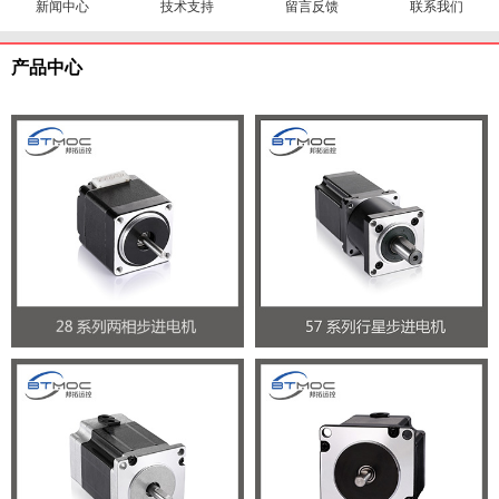
新闻中心
技术支持
留言反馈
联系我们
产品中心