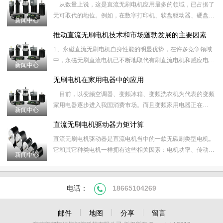
从数量上说，这是直流无刷电机应用最多的领域，已占据了
无可取代的地位。例如，在数字打印机、软盘驱动器、硬盘驱
新闻中心
动器、CD-ROM和DV
推动直流无刷电机技术和市场蓬勃发展的主要因素
1、永磁直流无刷电机自身性能的明显优势，在许多竞争领域
中，永磁无刷直流电机已不断地取代有刷直流电机和感应电
新闻中心
机，并获得越来越广泛应用。 2、新
无刷电机在家用电器中的应用
目前，以变频空调器、变频冰箱、变频洗衣机为代表的变频
家用电器逐步进入我国消费市场。而且变频家用电器正在
新闻中心
由“交流变频”向俗称的“直流
直流无刷电机驱动器力矩计算
直流无刷电机驱动器是直流电机当中的一款无碳刷类型电机。
它和其它种类电机一样拥有这些相关因素：电机功率、传动
新闻中心
比、转速、电压、电流、力矩。 当我们在寻找一
电话：
18665104269
邮件
地图
分享
留言