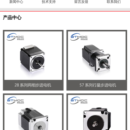
新闻中心
技术支持
留言反馈
联系我们
产品中心